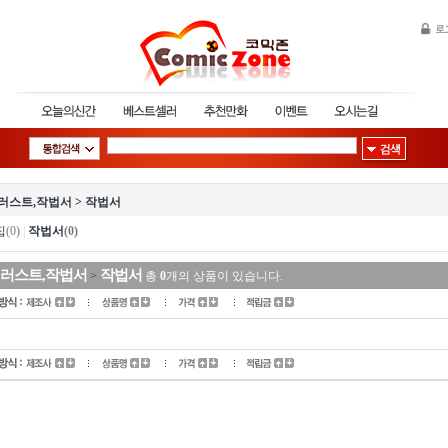
러스트,작법서
>
작법서
집
(0)
|
작법서
(0)
러스트,작법서
작법서
>
총
0
개의 상품이 있습니다.