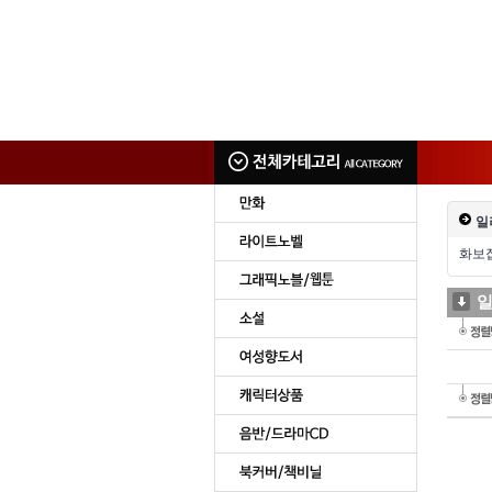
일
화보
일