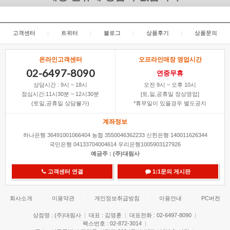
고객센터
|
트위터
|
블로그
|
상품후기
|
상품문의
온라인고객센터
오프라인매장 영업시간
02-6497-8090
연중무휴
상담시간 : 9시 ~ 18시
오전 9시 ~ 오후 10시
점심시간:11시30분 ~ 12시30분
[토,일,공휴일 정상영업]
(토일,공휴일 상담불가)
*휴무일이 있을경우 별도공지
계좌정보
하나은행 36491001066404
농협 3550046362233
신한은행 140011626344
국민은행 04133704004614
우리은행1005903127926
예금주 : (주)대림사
고객센터 연결
1:1문의 게시판
회사소개
이용약관
개인정보취급방침
이용안내
PC버전
상점명 : (주)대림사
|
대표 : 김영훈
|
대표전화 : 02-6497-8090
|
팩스번호 : 02-872-3014
|