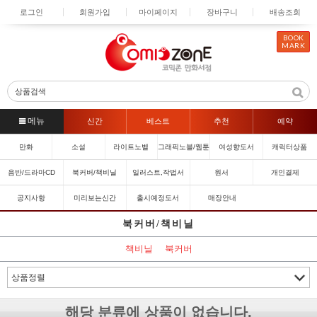
로그인
회원가입
마이페이지
장바구니
배송조회
BOOK
MARK
신간
베스트
추천
예약
만화
소설
라이트노벨
그래픽노블/웹툰
여성향도서
캐릭터상품
음반/드라마CD
북커버/책비닐
일러스트,작법서
원서
개인결제
공지사항
미리보는신간
출시예정도서
매장안내
북커버/책비닐
책비닐
북커버
해당 분류에 상품이 없습니다.