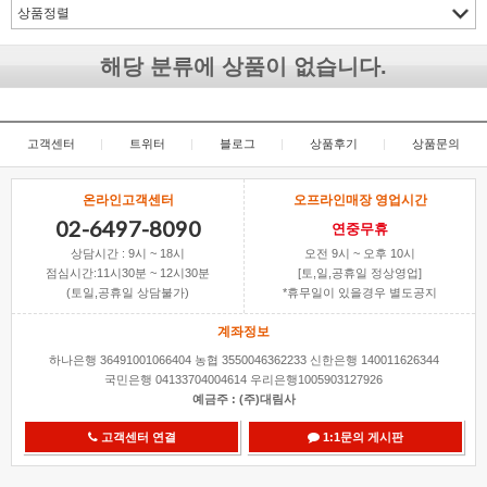
해당 분류에 상품이 없습니다.
고객센터
|
트위터
|
블로그
|
상품후기
|
상품문의
온라인고객센터
오프라인매장 영업시간
02-6497-8090
연중무휴
상담시간 : 9시 ~ 18시
오전 9시 ~ 오후 10시
점심시간:11시30분 ~ 12시30분
[토,일,공휴일 정상영업]
(토일,공휴일 상담불가)
*휴무일이 있을경우 별도공지
계좌정보
하나은행 36491001066404
농협 3550046362233
신한은행 140011626344
국민은행 04133704004614
우리은행1005903127926
예금주 : (주)대림사
고객센터 연결
1:1문의 게시판